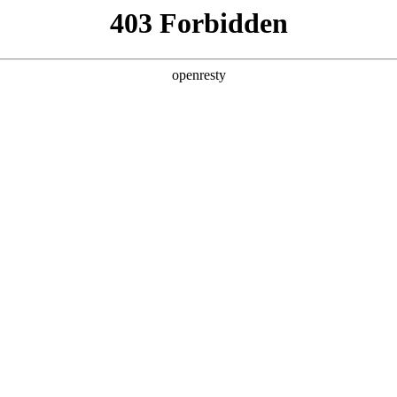
产品及服务
行业解决方案
合作伙伴
投资者关系
om尊龙问学
智算基础设施
算力调度加速